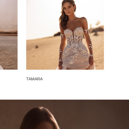
TAMARA
MELISA