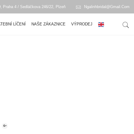
, Praha 4 / Sedláčkova 246/22, Plzeň
Ngalinhbridal@gmail.com
TEBNÍ LÍČENÍ
NAŠE ZÁKAZNICE
VÝPRODEJ